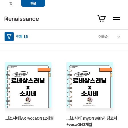
홈
엠몰
전체
16
이름순
2
/
0
...[소시네] AR+vocaON 12개월
...[소시네] myON with 리딩코치
+vocaON 3개월